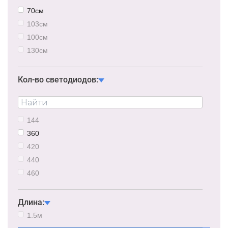
70см
103см
100см
130см
160см
200см
Кол-во светодиодов:
144
360
420
440
460
480
Длина:
1.5м