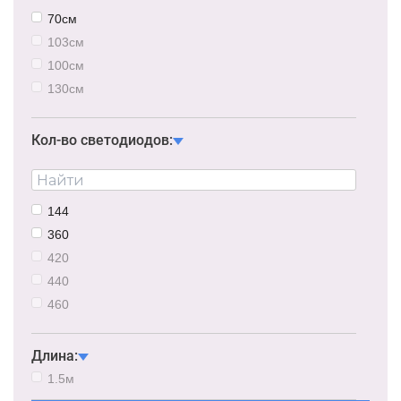
70см
103см
100см
130см
160см
200см
Кол-во светодиодов:
144
360
420
440
460
480
Длина:
1.5м