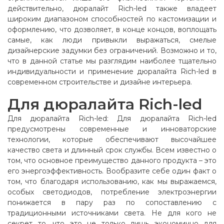
действительно, дюралайт Rich-led также владеет
широким диапазоном способностей по кастомизации и
оформлению, что дозволяет, в конце концов, воплощать
самые, как люди привыкли выражаться, смелые
дизайнерские задумки без ограничений. Возможно и то,
что в данной статье мы разглядим наиболее тщательно
индивидуальности и применение дюралайта Rich-led в
современном строительстве и дизайне интерьера.
Для дюралайта Rich-led
Для дюралайта Rich-led: Для дюралайта Rich-led
предусмотрены современные и инноваторские
технологии, которые обеспечивают высочайшее
качество света и длинный срок службы. Всем известно о
том, что основное преимущество данного продукта – это
его энергоэффективность. Вообразите себе один факт о
том, что благодаря использованию, как мы выражаемся,
особых светодиодов, потребление электроэнергии
понижается в пару раз по сопоставлению с
традиционными источниками света. Не для кого не
секрет то, что это не только лишь экономично для