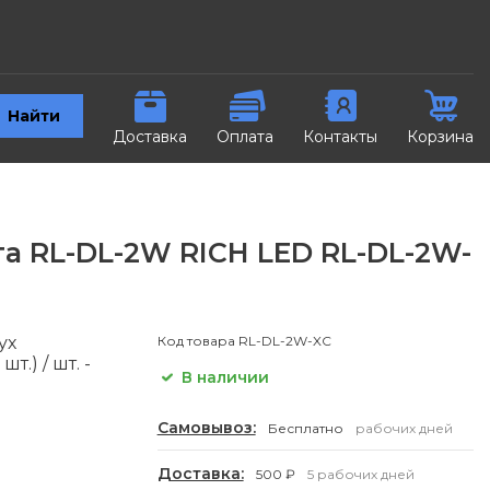
Найти
Доставка
Оплата
Контакты
Корзина
а RL-DL-2W RICH LED RL-DL-2W-
ух
Код товара
RL-DL-2W-XC
.) / шт. -
В наличии
Самовывоз:
Бесплатно
рабочих дней
Доставка:
500 ₽
5 рабочих дней