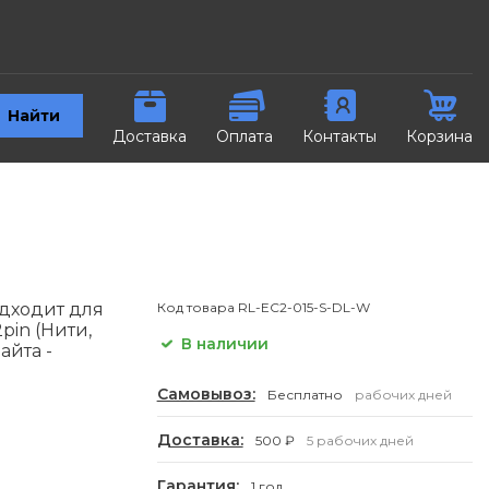
Найти
Доставка
Оплата
Контакты
Корзина
дходит для
Код товара
RL-EC2-015-S-DL-W
in (Нити,
В наличии
айта -
Самовывоз:
Бесплатно
рабочих дней
Доставка:
500 ₽
5 рабочих дней
Гарантия:
1 год