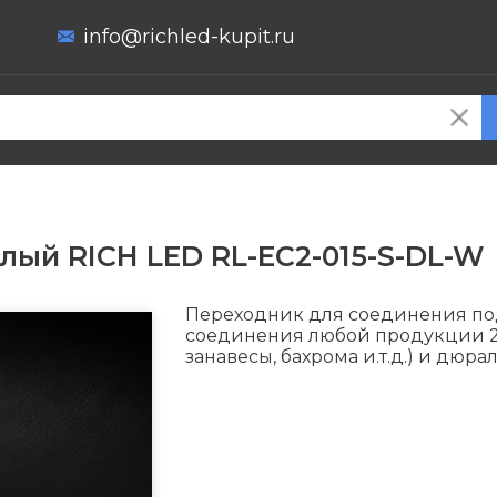
info@richled-kupit.ru
лый RICH LED RL-EC2-015-S-DL-W
Переходник для соединения по
соединения любой продукции 2p
занавесы, бахрома и.т.д.) и дюрал