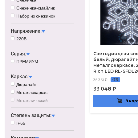
Снежинка-смайлик
Набор из снежинок
Напряжение:
220В
Серия:
Светодиодная сн
белый, дюралайт 
ПРЕМИУМ
металлокаркасе, 2
Rich LED RL-SFDL
Каркас:
35 361 ₽
-7%
Дюралайт
33 048 ₽
Металлокаркас
Металлический
В кор
Степень защиты:
IP65