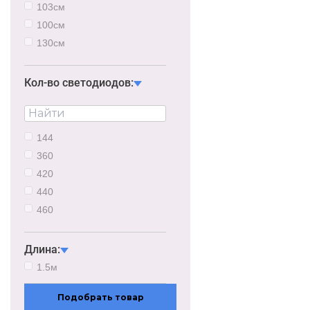
103см
100см
130см
160см
200см
Кол-во светодиодов:
144
360
420
440
460
480
Длина:
1.5м
Подобрать товар