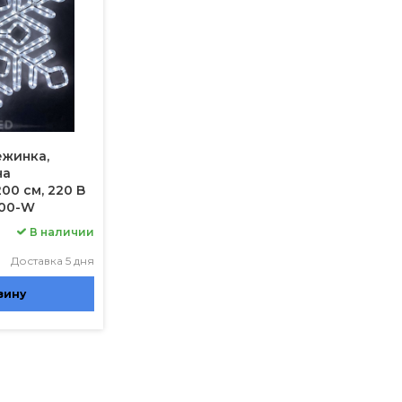
ежинка,
на
00 см, 220 B
200-W
В наличии
Доставка 5 дня
зину