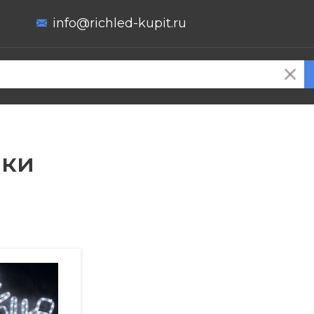
info@richled-kupit.ru
нки