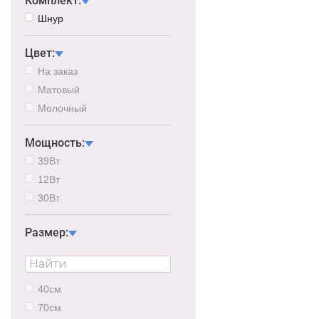
Комплект:
Шнур
Цвет:
На заказ
Матовый
Молочный
Мощность:
39Вт
12Вт
30Вт
Размер:
40см
70см