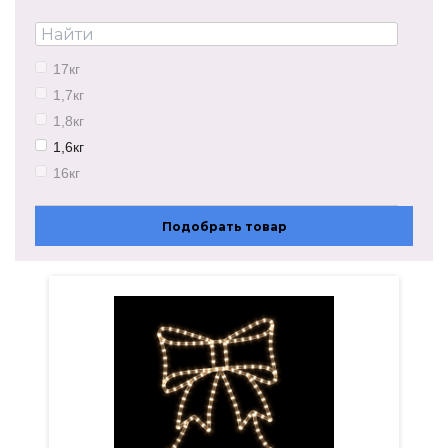
4750х500мм
3000х300мм
3000х350мм
17кг
5080х500мм
1,7кг
1000х400мм
1,8кг
1,6кг
16кг
22кг
1,3кг
Подобрать товар
1,5кг
2,8кг
2,2кг
0,8кг