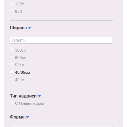
12Вт
68Вт
6Вт
21Вт
Ширина:
48Вт
63Вт
75Вт
300см
87Вт
600см
105Вт
53см
66/68Вт
48/85см
42см
40см
43см
Тип надписи:
28/40см
С Новым годом
Форма: