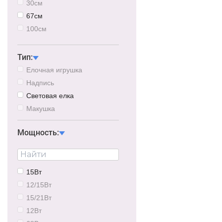
30см
67см
100см
84/100см
Тип:
Елочная игрушка
Надпись
Световая елка
Макушка
Мощность:
15Вт
12/15Вт
15/21Вт
12Вт