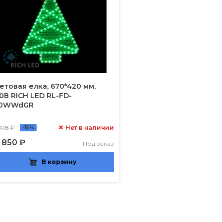
етовая елка, 670*420 мм,
0В RICH LED RL-FD-
10WWdGR
078 ₽
Нет в наличии
-15%
 850 ₽
Под заказ
В корзину