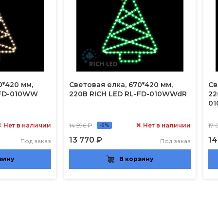
0*420 мм,
Световая елка, 670*420 мм,
Св
-FD-010WW
220В RICH LED RL-FD-010WWdR
22
0
Нет в наличии
14 596 ₽
Нет в наличии
17 
-6%
13 770 ₽
14
Под заказ
Под заказ
зину
В корзину