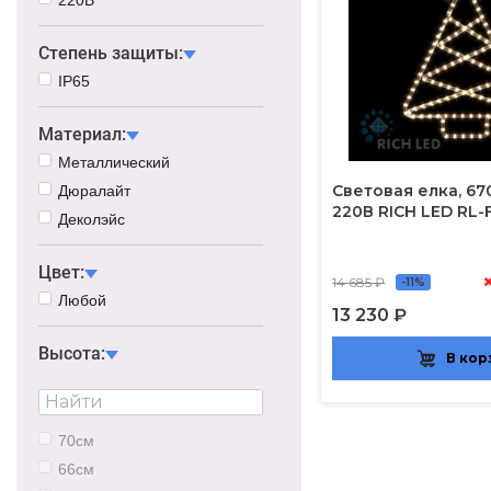
Степень защиты:
IP65
Материал:
Металлический
Световая елка, 67
Дюралайт
220В RICH LED RL
Деколэйс
Цвет:
14 685 ₽
-11%
Любой
13 230 ₽
Высота:
В кор
70см
66см