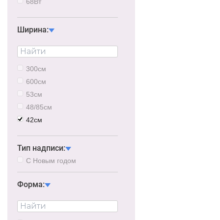
68Вт
6Вт
21Вт
Ширина:
48Вт
63Вт
75Вт
300см
87Вт
600см
105Вт
53см
66/68Вт
48/85см
42см
40см
43см
Тип надписи:
28/40см
С Новым годом
Форма: