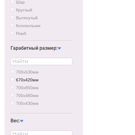
Шар
Круглый
Вытянутый
Колокольчик
Ромб
Гарабитный размер:
700х530мм
670х420мм
700х850мм
700х480мм
700х430мм
840х280мм
5980х500мм
Вес:
4750х500мм
3000х300мм