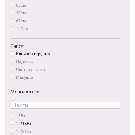
66см
30см
67см
100см
84/100см
Тип:
Елочная игрушка
Надпись
Световая елка
Макушка
Мощность:
15Вт
12/15Вт
15/21Вт