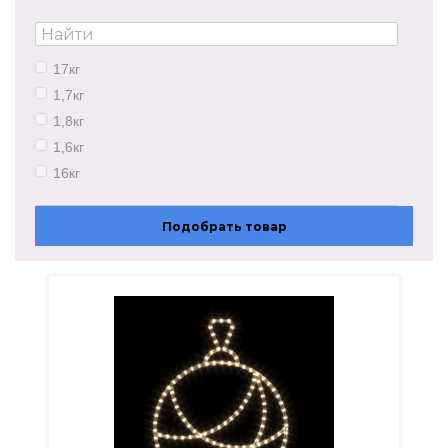
4750х500мм
3000х300мм
3000х350мм
17кг
5080х500мм
1,7кг
1000х400мм
1,8кг
1,6кг
16кг
22кг
1,3кг
Подобрать товар
1,5кг
2,8кг
2,2кг
0,8кг