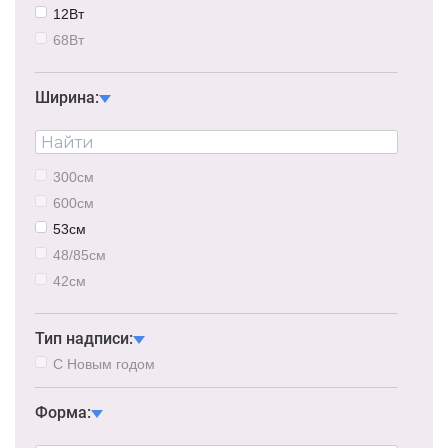
12Вт
68Вт
6Вт
21Вт
Ширина:
48Вт
63Вт
75Вт
300см
87Вт
600см
105Вт
53см
66/68Вт
48/85см
42см
40см
43см
Тип надписи:
28/40см
С Новым годом
Форма: