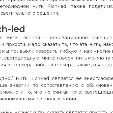
етодиодной нити Rich-led, также поделим
осветительного решения.
h-led
ая Нить Rich-led - инновационное освеще
 яркости. Надо сказать то, что эта нить, нак
к мы привыкли говорить, гибкую и, как многие
и, светодиодную, мягко говоря, нить можно та
ния интерьера либо экстерьера, также для подс
ной Нити Rich-led является ее энергоэффек
ше энергии по сопоставлению с обыкновен
озможно и то, что не считая того, светодио
е экономичными в использовании.
ным нюансом так сказать является яркость, 