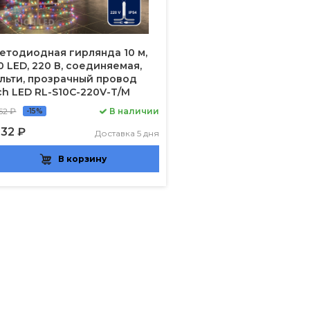
етодиодная гирлянда 10 м,
0 LED, 220 В, соединяемая,
льти, прозрачный провод
ch LED RL-S10C-220V-T/M
52 ₽
В наличии
-15%
132 ₽
Доставка 5 дня
В корзину