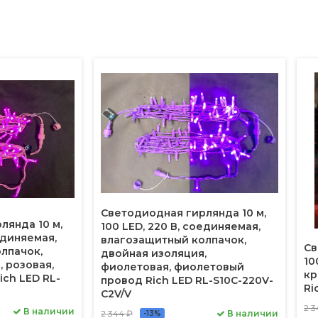
Светодиодная гирлянда 10 м,
лянда 10 м,
100 LED, 220 В, соединяемая,
оединяемая,
влагозащитный колпачок,
Св
лпачок,
двойная изоляция,
10
 розовая,
фиолетовая, фиолетовый
кр
ich LED RL-
провод Rich LED RL-S10C-220V-
Ri
C2V/V
2 3
В наличии
2 344 ₽
В наличии
-13%