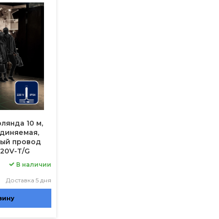
лянда 10 м,
оединяемая,
ный провод
220V-T/G
В наличии
Доставка 5 дня
зину