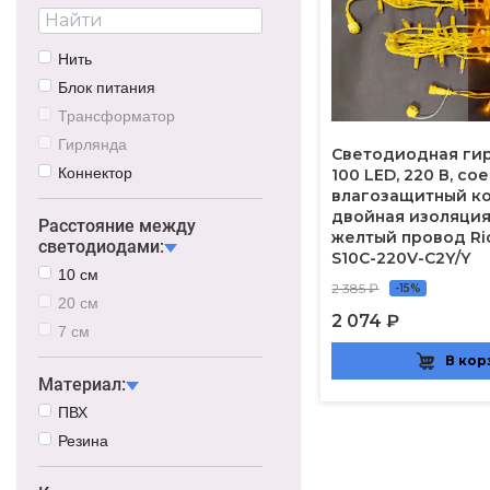
Нить
Блок питания
Трансформатор
Гирлянда
Светодиодная гир
Коннектор
100 LED, 220 В, с
влагозащитный ко
двойная изоляция
Расстояние между
желтый провод Ri
светодиодами:
S10C-220V-C2Y/Y
10 см
2 385 ₽
-15%
20 см
2 074 ₽
7 см
В кор
Материал:
ПВХ
Резина