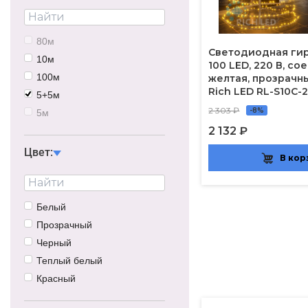
80м
Светодиодная гир
10м
100 LED, 220 В, с
100м
желтая, прозрачн
Rich LED RL-S10C-
5+5м
2 303 ₽
-8%
5м
2 132 ₽
20м
1.5м
Цвет:
В кор
40м
7м
50см
Белый
Прозрачный
Черный
Теплый белый
Красный
Зеленый