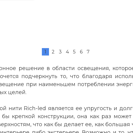
1
2
3
4
5
6
7
ионное решение в области освещения, котор
очется подчеркнуть то, что благодаря испол
вещение при наименьшем потреблении энерги
ых целей.
 нити Rich-led является ее упругость и долг
 бы крепкой конструкции, она как раз может 
хностям, что как бы делает ее, как большая 
нтерьере либо экстерьере. Возможно и то, ч