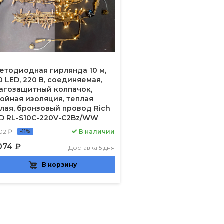
етодиодная гирлянда 10 м,
0 LED, 220 В, соединяемая,
агозащитный колпачок,
ойная изоляция, теплая
лая, бронзовый провод Rich
D RL-S10C-220V-C2Bz/WW
02 ₽
В наличии
-11%
074 ₽
Доставка 5 дня
В корзину