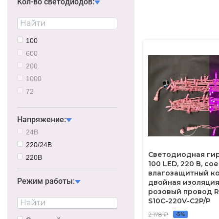
Кол-во светодиодов:
100
600
200
1000
72
500
Напряжение:
24В
220/24В
Светодиодная гир
220В
100 LED, 220 В, с
влагозащитный ко
Режим работы:
двойная изоляция,
розовый провод R
S10C-220V-C2P/P
2 178 ₽
-5%