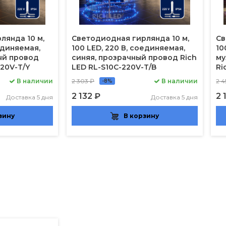
лянда 10 м,
Светодиодная гирлянда 10 м,
Св
оединяемая,
100 LED, 220 В, соединяемая,
10
ый провод
синяя, прозрачный провод Rich
му
220V-T/Y
LED RL-S10C-220V-T/B
Ri
В наличии
2 303 ₽
В наличии
2 4
-8%
2 132 ₽
2 
Доставка 5 дня
Доставка 5 дня
зину
В корзину