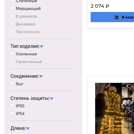
Статичный
2 074 ₽
Мерцающий
8 режимов
В кор
Динамика
Постоянное
Тип изделия:
Усиленная
Герметичный
Соединение:
8шт
Степень защиты:
IP65
IP54
Длина: