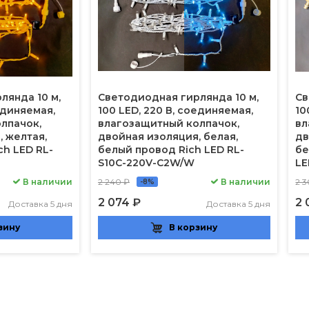
лянда 10 м,
Светодиодная гирлянда 10 м,
Св
оединяемая,
100 LED, 220 В, соединяемая,
10
лпачок,
влагозащитный колпачок,
вл
, желтая,
двойная изоляция, белая,
дв
ch LED RL-
белый провод Rich LED RL-
бе
S10C-220V-C2W/W
LE
В наличии
2 240 ₽
В наличии
2 3
-8%
2 074 ₽
2 
Доставка 5 дня
Доставка 5 дня
зину
В корзину