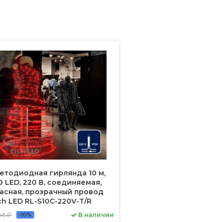
етодиодная гирлянда 10 м,
0 LED, 220 В, соединяемая,
асная, прозрачный провод
ch LED RL-S10C-220V-T/R
45 ₽
В наличии
-10%