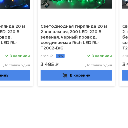
лянда 20 м
Светодиодная гирлянда 20 м
Св
ED, 220 В,
2-канальная, 200 LED, 220 В,
2-
овод,
зеленая, черный провод,
бе
 LED RL-
соединяемая Rich LED RL-
со
T20C2-B/G
T2
В наличии
3 799 ₽
В наличии
3 9
-9%
3 485 ₽
3 
Доставка 5 дня
Доставка 5 дня
зину
В корзину