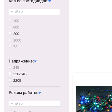
Кол-во светодиодов:
100
600
200
1000
72
500
Напряжение:
24В
220/24В
220В
Режим работы: