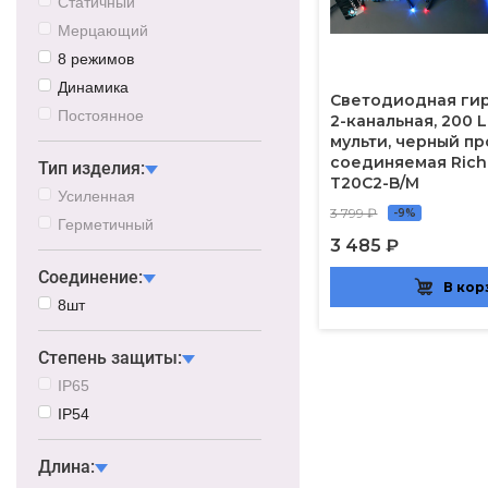
Статичный
Мерцающий
8 режимов
Динамика
Светодиодная гир
Постоянное
2-канальная, 200 L
мульти, черный пр
соединяемая Rich
Тип изделия:
T20C2-B/M
Усиленная
3 799 ₽
-9%
Герметичный
3 485 ₽
Соединение:
В кор
8шт
Степень защиты:
IP65
IP54
Длина: