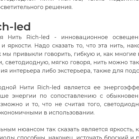
осветительного решения.
h-led
ая Нить Rich-led - инновационное освеще
 яркости. Надо сказать то, что эта нить, нак
к мы привыкли говорить, гибкую и, как многие
и, светодиодную, мягко говоря, нить можно та
ния интерьера либо экстерьера, также для подс
ной Нити Rich-led является ее энергоэффек
ше энергии по сопоставлению с обыкновен
озможно и то, что не считая того, светодио
е экономичными в использовании.
ным нюансом так сказать является яркость, 
диоды способны, наконец, источать броский и р