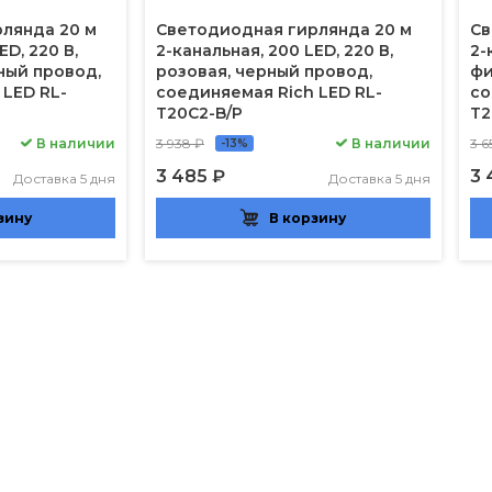
лянда 20 м
Светодиодная гирлянда 20 м
Св
ED, 220 В,
2-канальная, 200 LED, 220 В,
2-
ный провод,
розовая, черный провод,
фи
 LED RL-
соединяемая Rich LED RL-
со
T20C2-B/P
T2
В наличии
3 938 ₽
В наличии
3 6
-13%
3 485 ₽
3 
Доставка 5 дня
Доставка 5 дня
зину
В корзину