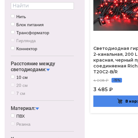
Нить
Блок питания
Трансформатор
Гирлянда
Светодиодная гир
Коннектор
2-канальная, 200 L
красная, черный 
Расстояние между
соединяемая Rich
светодиодами:
T20C2-B/R
10 см
4 008 ₽
-15%
20 см
3 485 ₽
7 см
В кор
Материал:
ПВХ
Резина