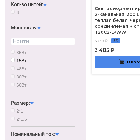
Синий
Кол-во нитей:
Светодиодная гир
Желтый
3
2-канальная, 200 L
Розовый
теплая белая, чер
соединяемая Rich
Мощность:
Мультицвет
T20C2-B/WW
Фиолетовый
3 659 ₽
-5%
Черный/зеленый
3 485 ₽
Белый/черный
35Вт
Золотой
15Вт
В кор
Белый/черный/золотой
48Вт
Триколор
30Вт
Бронзовый
60Вт
RGB
0,5Вт
5,5Вт
Размер:
2*1
2*1.5
Номинальный ток: