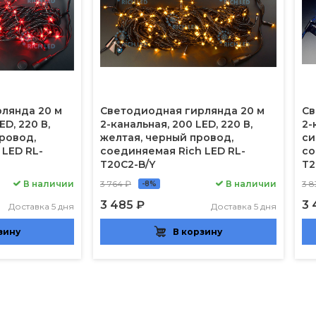
лянда 20 м
Светодиодная гирлянда 20 м
Св
ED, 220 В,
2-канальная, 200 LED, 220 В,
2-
провод,
желтая, черный провод,
си
 LED RL-
соединяемая Rich LED RL-
со
T20C2-B/Y
T2
В наличии
3 764 ₽
В наличии
3 8
-8%
3 485 ₽
3 
Доставка 5 дня
Доставка 5 дня
зину
В корзину