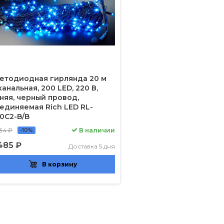
етодиодная гирлянда 20 м
канальная, 200 LED, 220 В,
няя, черный провод,
единяемая Rich LED RL-
0C2-B/B
34 ₽
В наличии
-10%
485 ₽
Доставка 5 дня
В корзину