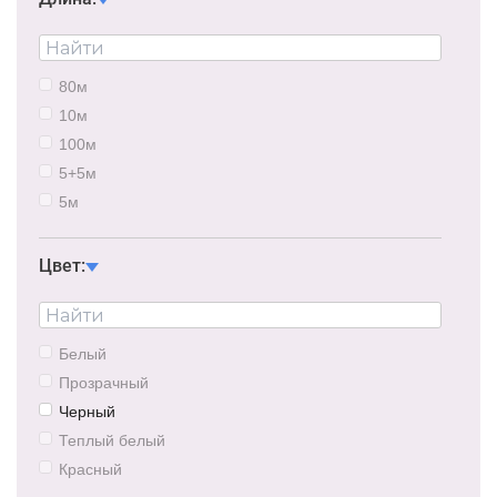
80м
10м
100м
5+5м
5м
20м
1.5м
Цвет:
40м
7м
50см
Белый
Прозрачный
Черный
Теплый белый
Красный