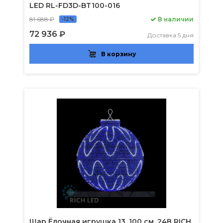
LED RL-FD3D-BT100-016
81 688 ₽
В наличии
-12%
72 936 ₽
Доставка 5 дня
В корзину
Шар Ёлочная игрушка 13, 100 см, 24В RICH