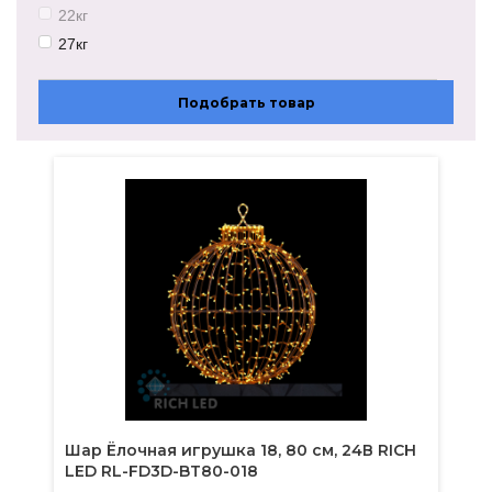
23Вт
22кг
27кг
28кг
17кг
Подобрать товар
29кг
32кг
23кг
Шар Ёлочная игрушка 18, 80 см, 24В RICH
LED RL-FD3D-BT80-018