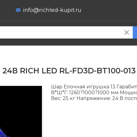
info@richled-kupit.ru
, 24В RICH LED RL-FD3D-BT100-013
Шар Елочная игрушка 13 Гараби
В*Ш*Г: 1260?1000?1000 мм Мощно
Вес: 25 кг Напряжение: 24 В пос