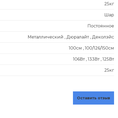
25кг
Шар
Постоянное
Металлический
,
Дюралайт
,
Деколэйс
100см
,
100/126/150см
106Вт
,
133Вт
,
125Вт
25кг
Оставить отзыв