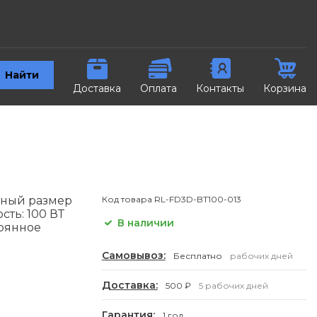
Найти
Доставка
Оплата
Контакты
Корзина
тный размер
Код товара
RL-FD3D-BT100-013
сть: 100 ВТ
В наличии
тоянное
Самовывоз:
Бесплатно
рабочих дней
Доставка:
500 ₽
5 рабочих дней
Гарантия:
1 год