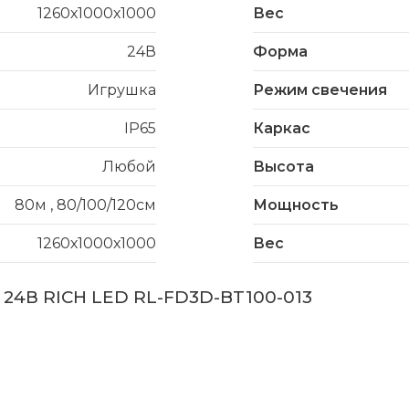
1260х1000х1000
Вес
24В
Форма
Игрушка
Режим свечения
IP65
Каркас
Любой
Высота
80м
,
80/100/120см
Мощность
1260х1000х1000
Вес
, 24В RICH LED RL-FD3D-BT100-013