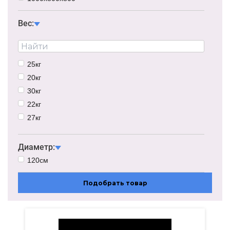
82Вт
Вес:
86Вт
92Вт
97Вт
115Вт
25кг
124Вт
20кг
133Вт
30кг
23Вт
22кг
27кг
28кг
17кг
Диаметр:
29кг
120см
32кг
Подобрать товар
23кг