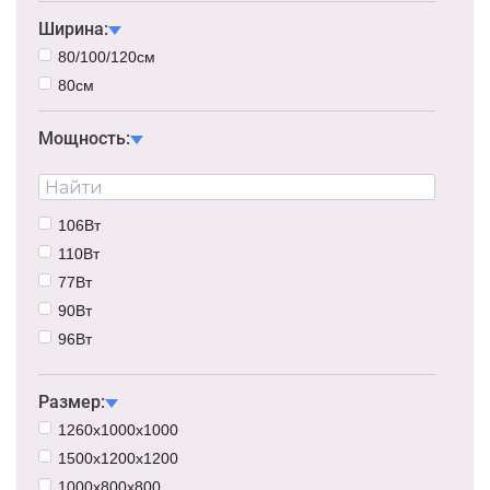
Ширина:
80/100/120см
80см
Мощность:
106Вт
110Вт
77Вт
90Вт
96Вт
112Вт
125Вт
Размер:
40Вт
1260х1000х1000
60Вт
1500х1200х1200
70Вт
1000х800х800