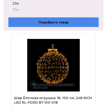
23Вт
22кг
27кг
28кг
17кг
Подобрать товар
29кг
32кг
23кг
Шар Ёлочная игрушка 18, 100 см, 24В RICH
LED RL-FD3D-BT100-018