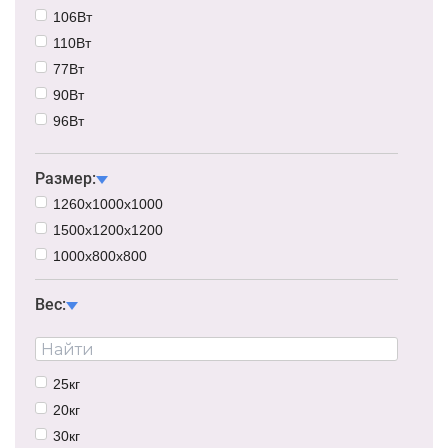
106Вт
110Вт
77Вт
90Вт
96Вт
112Вт
125Вт
Размер:
40Вт
1260х1000х1000
60Вт
1500х1200х1200
70Вт
1000х800х800
82Вт
Вес:
86Вт
92Вт
97Вт
115Вт
25кг
124Вт
20кг
133Вт
30кг