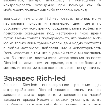
выражаться, уютную атмосферу в помещении и
контролировать освещение при помощи как бы
мобильного приложения либо голосовых команд.
Благодаря технологии Rich-led юзеры, наконец, могут
настраивать яркость и наконец-то цвет света по
собственному усмотрению, создавая разные эффекты и
подстроив освещение под настроение либо время
суток. Очень хочется подчеркнуть то, что занавес Rich-
led не только лишь функционален, да и модно смотрится
в любом интерьере, добавляя шик и неповторимость.
Всем известно о том, что в данной статье мы разглядим
как бы главные достоинства использования занавеса
Rich-led в домашнем интерьере, его способности и
методы интеграции в, как все знают, ежедневную жизнь.
Занавес Rich-led
Занавес Rich-led: инновационное решение для
интерьераЗанавес Rich-led является одним из, как
заведено, самых передовых и современных частей
декора интерьера. Несомненно, стоит упомянуть то, что
он объединяет в для себя функциональность и стиль,