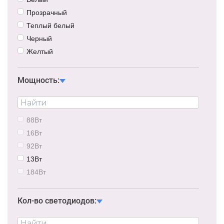
Прозрачный
Теплый белый
Черный
Желтый
Синий
Красный
Мощность:
Зеленый
Черный/прозрачный
Розовый
88Вт
Белый/черный
16Вт
Мультицвет
92Вт
Сине-белый
13Вт
184Вт
22Вт
66Вт
Кол-во светодиодов: