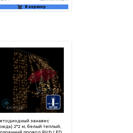
В корзину
етодиодный занавес
ождь) 2*2 м, белый теплый,
озрачный провод Rich LED