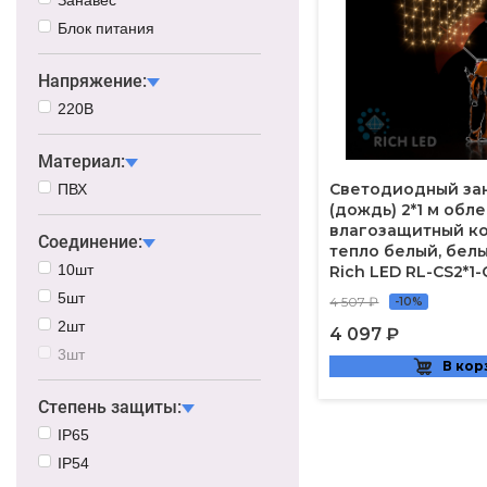
Блок питания
Напряжение:
220В
Материал:
Светодиодный за
ПВХ
(дождь) 2*1 м обл
влагозащитный ко
Соединение:
тепло белый, бел
10шт
Rich LED RL-CS2*
5шт
4 507 ₽
-10%
2шт
4 097 ₽
3шт
В кор
Степень защиты:
IP65
IP54