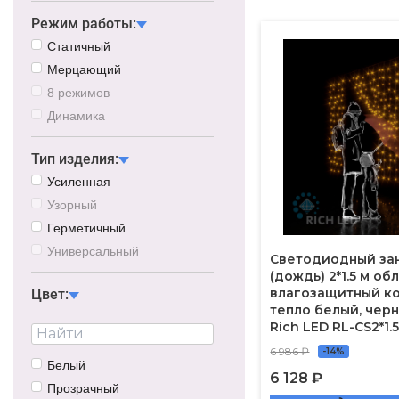
Режим работы:
Статичный
Мерцающий
8 режимов
Динамика
Тип изделия:
Усиленная
Узорный
Герметичный
Универсальный
Светодиодный за
(дождь) 2*1.5 м об
влагозащитный ко
Цвет:
тепло белый, чер
Rich LED RL-CS2*1
6 986 ₽
-14%
Белый
6 128 ₽
Прозрачный