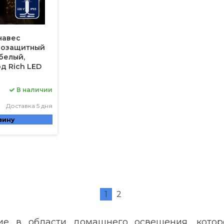
навес
агозащитный
белый,
д Rich LED
В наличии
Доставка 5 дня
зину
1
2
ие в области домашнего освещения, котор