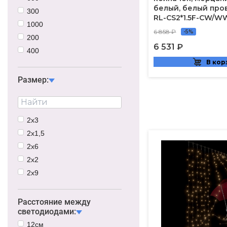
белый, белый про
300
RL-CS2*1.5F-CW/W
1000
6 858 ₽
-5%
200
6 531 ₽
400
В кор
1200
Размер:
2х3
2х1,5
2х6
2х2
2х9
2х1
Расстояние между
светодиодами:
12см