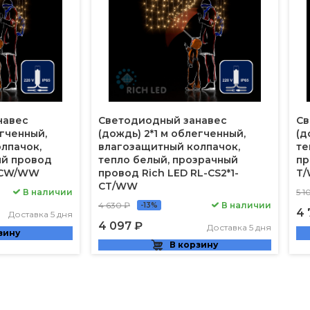
навес
Светодиодный занавес
Св
егченный,
(дождь) 2*1 м облегченный,
(д
лпачок,
влагозащитный колпачок,
те
ый провод
тепло белый, прозрачный
пр
1-CW/WW
провод Rich LED RL-CS2*1-
T
CT/WW
В наличии
5 1
4 630 ₽
В наличии
-13%
4 
Доставка 5 дня
4 097 ₽
Доставка 5 дня
зину
В корзину