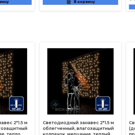
зину
В корзину
вес 2*1.5 м
Светодиодный занавес 2*1.5 м
Св
агозащитный
облегченный, влагозащитный
(д
ие, тепло
колпачок, мерцание, теплый
пр