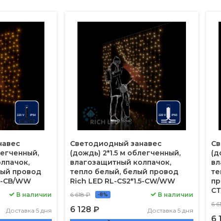
навес
Светодиодный занавес
Св
легченный,
(дождь) 2*1.5 м облегченный,
(д
лпачок,
влагозащитный колпачок,
вл
ный провод
тепло белый, белый провод
те
.5-CB/WW
Rich LED RL-CS2*1.5-CW/WW
пр
C
В наличии
6 618 ₽
В наличии
-8%
6 6
6 128 ₽
Доставка 5 дня
Доставка 5 дня
6 