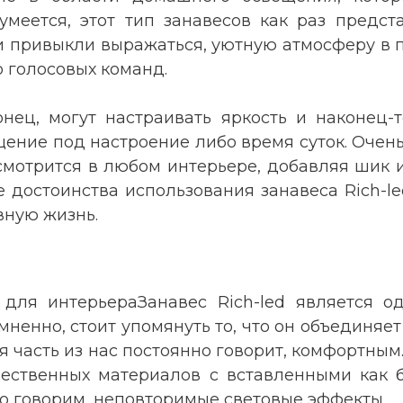
умеется, этот тип занавесов как раз предс
юди привыкли выражаться, уютную атмосферу в
 голосовых команд.
онец, могут настраивать яркость и наконец-
ние под настроение либо время суток. Очень х
мотрится в любом интерьере, добавляя шик и 
 достоинства использования занавеса Rich-l
вную жизнь.
 для интерьераЗанавес Rich-led является о
ненно, стоит упомянуть то, что он объединяет
часть из нас постоянно говорит, комфортным. К
чественных материалов с вставленными как 
но говорим, неповторимые световые эффекты.