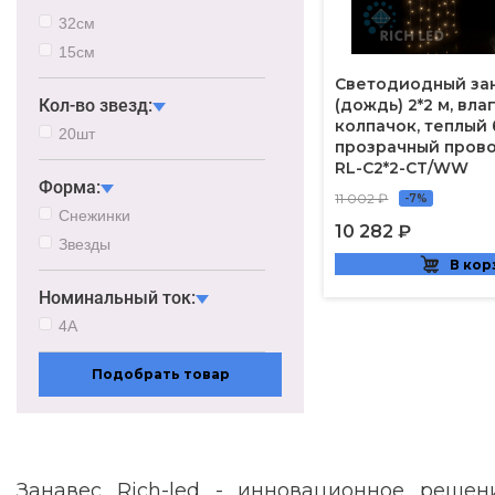
32см
15см
Светодиодный за
Кол-во звезд:
(дождь) 2*2 м, вл
колпачок, теплый 
20шт
прозрачный прово
RL-C2*2-CT/WW
Форма:
11 002 ₽
-7%
Снежинки
10 282 ₽
Звезды
В кор
Номинальный ток:
4А
Подобрать товар
Занавес Rich-led - инновационное решен