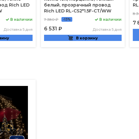
вод Rich LED
белый, прозрачный провод
RL
W
Rich LED RL-CS2*1.5F-CT/WW
8 
В наличии
7 380 ₽
В наличии
-13%
7 
6 531 ₽
Доставка 5 дня
Доставка 5 дня
зину
В корзину