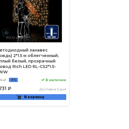
етодиодный занавес
ождь) 2*1.5 м облегченный,
плый белый, прозрачный
овод Rich LED RL-CS2*1.5-
/WW
09 ₽
В наличии
-8%
731 ₽
Доставка 5 дня
В корзину