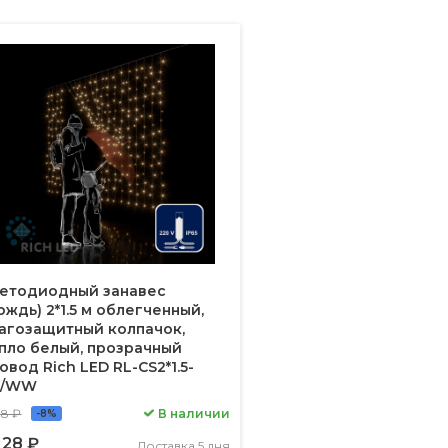
етодиодный занавес
ождь) 2*1.5 м облегченный,
агозащитный колпачок,
пло белый, прозрачный
овод Rich LED RL-CS2*1.5-
T/WW
18 ₽
В наличии
-8%
128 ₽
Доставка 5 дня