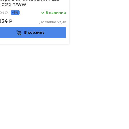
-C2*2-T/WW
304 ₽
В наличии
-6%
834 ₽
Доставка 5 дня
В корзину