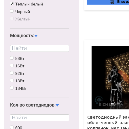
В кор
Теплый белый
Черный
Желтый
Синий
Красный
Мощность:
Зеленый
Черный/прозрачный
Розовый
88Вт
Белый/черный
16Вт
Мультицвет
92Вт
Сине-белый
13Вт
184Вт
22Вт
66Вт
Кол-во светодиодов:
Светодиодный зана
облегченный, вл
600
колпачок, мерцан