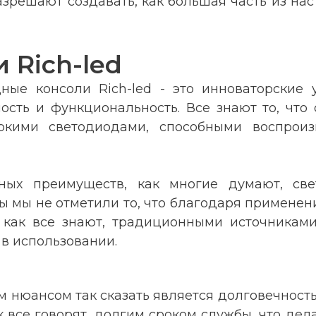
азрешают создавать, как большая часть из на
 Rich-led
дные консоли Rich-led - это инноваторские 
сть и функциональность. Все знают то, что
ркими светодиодами, способными воспроизв
ных преимуществ, как многие думают, свет
бы мы не отметили то, что благодаря примене
как все знают, традиционными источниками 
 в использовании.
 нюансом так сказать является долговечность,
как все говорят, долгим сроком службы, что де