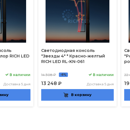
нсоль
Светодиодная консоль
Св
олор RICH LED
"Звезды 4" * Красно-желтый
"Р
RICH LED RL-KN-061
ро
В наличии
14 308 ₽
В наличии
22
-8%
13 248 ₽
19
Доставка 5 дня
Доставка 5 дня
зину
В корзину