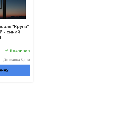
соль "Круги"
й - синий
1
В наличии
Доставка 5 дня
зину