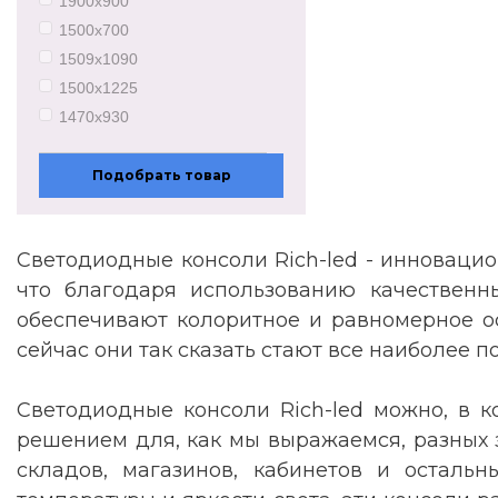
1900х900
1500х700
1509х1090
1500х1225
1470х930
1530х770
2600х940
Подобрать товар
1490х840
1500х900
Светодиодные консоли Rich-led - инноваци
что благодаря использованию качественны
обеспечивают колоритное и равномерное ос
сейчас они так сказать стают все наиболее 
Светодиодные консоли Rich-led можно, в к
решением для, как мы выражаемся, разных з
складов, магазинов, кабинетов и остальн