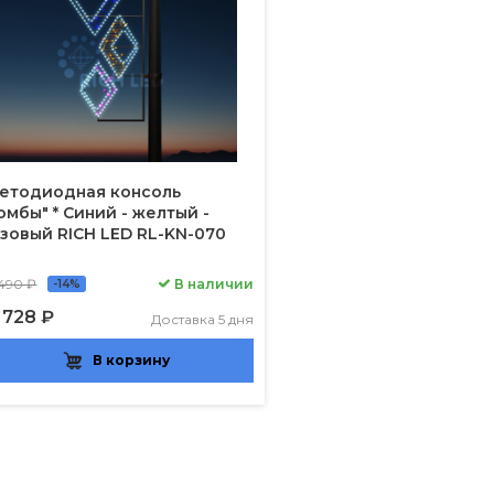
етодиодная консоль
омбы" * Синий - желтый -
зовый RICH LED RL-KN-070
 490 ₽
В наличии
-14%
 728 ₽
Доставка 5 дня
В корзину