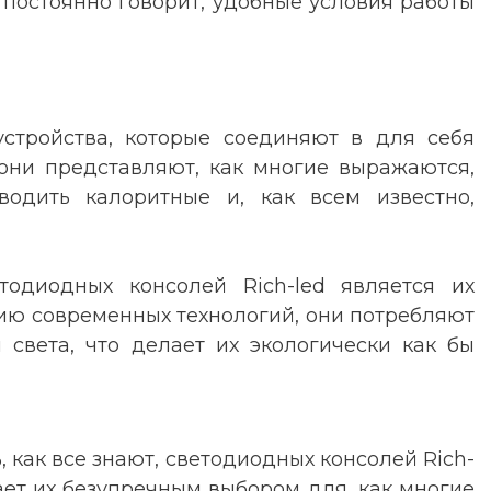
с постоянно говорит, удобные условия работы
устройства, которые соединяют в для себя
 они представляют, как многие выражаются,
одить калоритные и, как всем известно,
одиодных консолей Rich-led является их
нию современных технологий, они потребляют
света, что делает их экологически как бы
 как все знают, светодиодных консолей Rich-
лает их безупречным выбором для, как многие