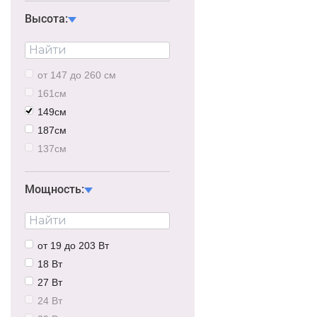
Высота:
от 147 до 260 см
161см
149см
187см
137см
163см
190см
Мощность:
150см
от 19 до 203 Вт
18 Вт
27 Вт
24 Вт