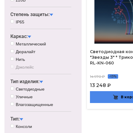
Степень защиты:
IP65
Каркас:
Металлический
Светодиодная ко
Дюралайт
"Звезды 3" * Трик
Нить
RL-KN-060
Дэколейс
14 970 ₽
-13%
Тип изделия:
13 248 ₽
Светодиодные
Уличные
В кор
Влагозащищенные
Тип:
Консоли