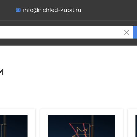
info@richled-kupit.ru
и