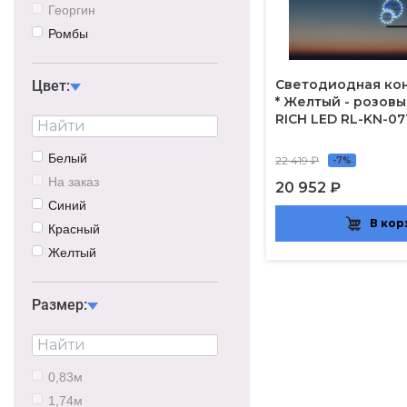
63,5см
Георгин
Ромбы
Круги
Ёлка
Светодиодная кон
Цвет:
* Желтый - розовы
Жасмин
RICH LED RL-KN-07
Ёлочная игрушка
Щука
Белый
22 419 ₽
-7%
Ветки
На заказ
20 952 ₽
Снежинка
Синий
Ловец снов
В кор
Красный
Лилия
Желтый
Треугольники
Розовый
Самолет
Синие-белый
Размер:
Хвост Колибри
Красно-белый
Желто-красный
Триколор
0,83м
Зеленый
1,74м