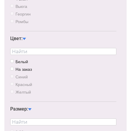
116см
Вьюга
63,5см
Георгин
Ромбы
Круги
Ёлка
Цвет:
Жасмин
Ёлочная игрушка
Щука
Белый
Ветки
На заказ
Снежинка
Синий
Ловец снов
Красный
Лилия
Желтый
Треугольники
Розовый
Самолет
Синие-белый
Размер:
Хвост Колибри
Красно-белый
Желто-красный
Триколор