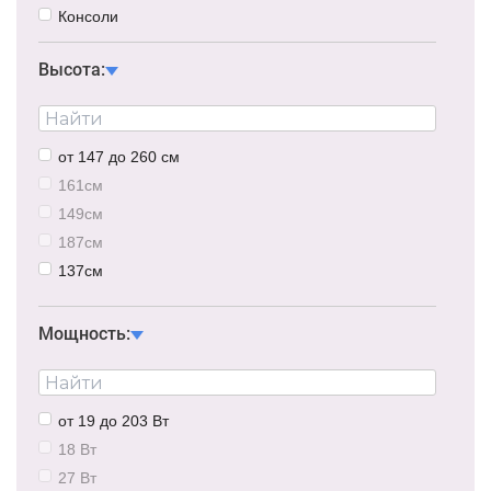
Консоли
Высота:
от 147 до 260 см
161см
149см
187см
137см
163см
190см
Мощность:
150см
от 19 до 203 Вт
18 Вт
27 Вт