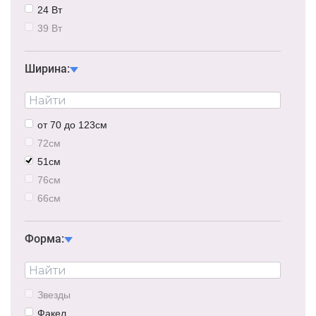
24 Вт
39 Вт
78 Вт
30 Вт
Ширина:
21Вт
29Вт
32Вт
от 70 до 123см
33Вт
72см
50Вт
51см
76см
66см
69см
90см
Форма:
62см
65см
68см
Звезды
75см
Факел