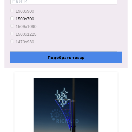
7,8 кг
6,1 кг
1900х900
1500х700
1509х1090
1500х1225
1470х930
1530х770
2600х940
Подобрать товар
1490х840
1500х900