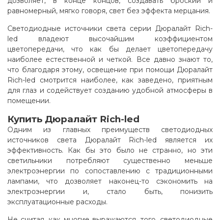
дозволяет, в конце концов, создавать броский и
равномерный, мягко говоря, свет без эффекта мерцания.
Светодиодные источники света серии Дюралайт Rich-
led владеют высочайшим коэффициентом
цветопередачи, что как бы делает цветопередачу
наиболее естественной и четкой. Все давно знают то,
что благодаря этому, освещение при помощи Дюралайт
Rich-led смотрится наиболее, как заведено, приятным
для глаз и содействует созданию удобной атмосферы в
помещении
.
Купить Дюралайт Rich-led
Одним из главных преимуществ светодиодных
источников света Дюралайт Rich-led является их
эффективность. Как бы это было не странно, но эти
светильники потребляют существенно меньше
электроэнергии по сопоставлению с традиционными
лампами, что дозволяет наконец-то сэкономить на
электроэнергии и, стало быть, понизить
эксплуатационные расходы.
Не считая, как многие выражаются, того, светодиодные