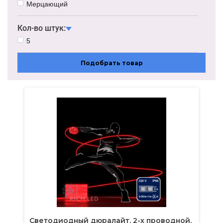
Мультиколор/RGBY
Мерцающий
Кол-во штук:
5
Подобрать товар
Светодиодный дюралайт, 2-х проводной,