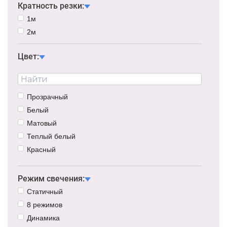
Кратность резки:
1м
2м
Цвет:
Прозрачный
Белый
Матовый
Теплый белый
Красный
Синий
Зеленый
Режим свечения:
Желтый
Статичный
Розовый
8 режимов
Фиолетовый
Динамика