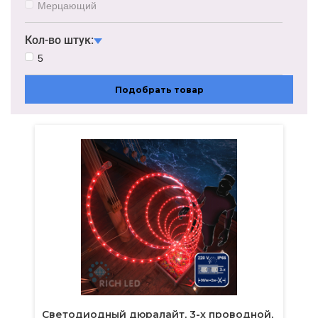
Мультиколор/RGBY
Мерцающий
Кол-во штук:
5
Подобрать товар
Светодиодный дюралайт, 3-х проводной,