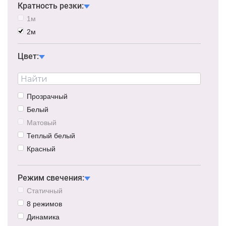
Кратность резки:
1м
2м
Цвет:
Прозрачный
Белый
Матовый
Теплый белый
Красный
Синий
Зеленый
Режим свечения:
Желтый
Статичный
Розовый
8 режимов
Фиолетовый
Динамика