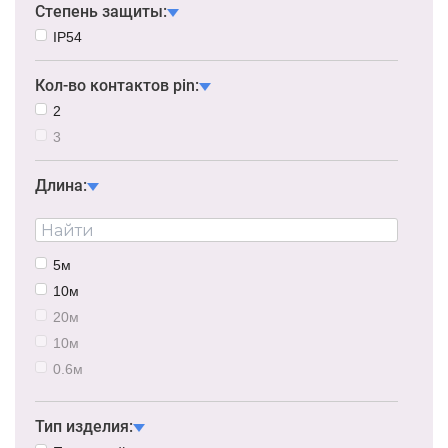
Степень защиты:
IP54
Кол-во контактов pin:
2
3
Длина:
5м
10м
20м
10м
0.6м
50м
0.3м
Тип изделия: