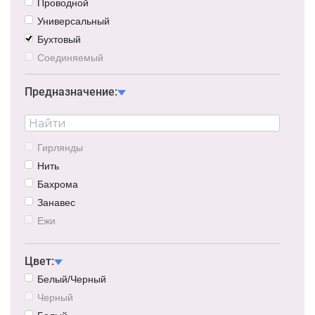
Проводной
Универсальный
Бухтовый
Соединяемый
Предназначение:
Гирлянды
Нить
Бахрома
Занавес
Ежи
Блок питания
Сеть
Цвет:
Водопад
Белый/Черный
Черный