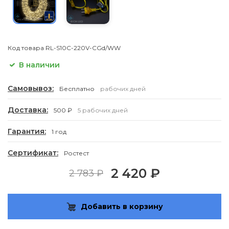
Код товара
RL-S10C-220V-CGd/WW
В наличии
Самовывоз:
Бесплатно
рабочих дней
Доставка:
500 ₽
5 рабочих дней
Гарантия:
1 год
Сертификат:
Ростест
2 420 ₽
2 783 ₽
Добавить в корзину