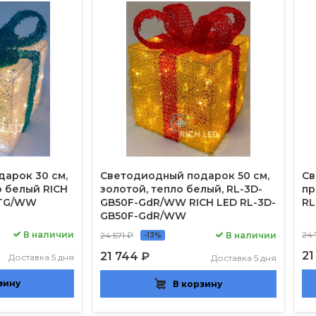
арок 30 см,
Светодиодный подарок 50 см,
Св
о белый RICH
золотой, тепло белый, RL-3D-
пр
-TG/WW
GB50F-GdR/WW RICH LED RL-3D-
RL
GB50F-GdR/WW
В наличии
24
24 571 ₽
В наличии
-13%
21
21 744 ₽
Доставка 5 дня
Доставка 5 дня
зину
В корзину