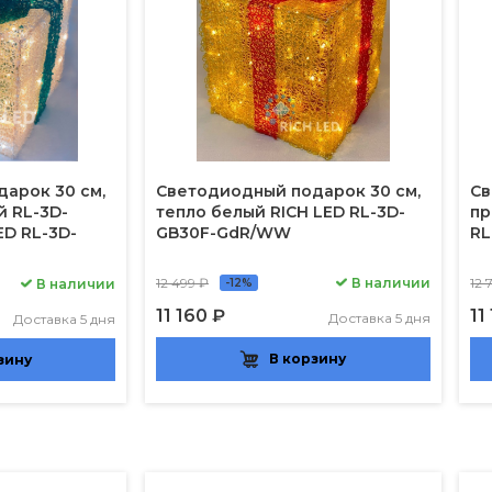
арок 30 см,
Светодиодный подарок 30 см,
Св
й RL-3D-
тепло белый RICH LED RL-3D-
пр
ED RL-3D-
GB30F-GdR/WW
RL
12 499 ₽
В наличии
12 
В наличии
-12%
11 160 ₽
11
Доставка 5 дня
Доставка 5 дня
В корзину
зину