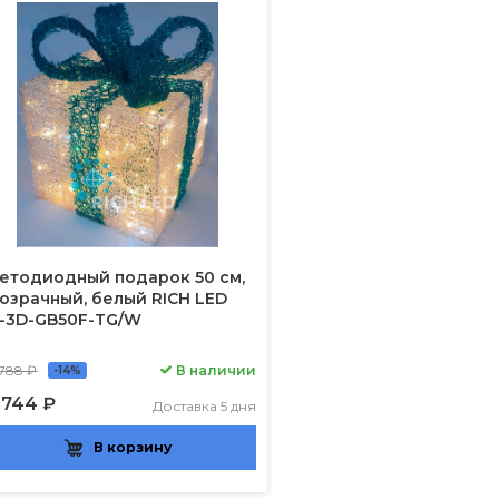
етодиодный подарок 50 см,
озрачный, белый RICH LED
-3D-GB50F-TG/W
 788 ₽
В наличии
-14%
 744 ₽
Доставка 5 дня
В корзину