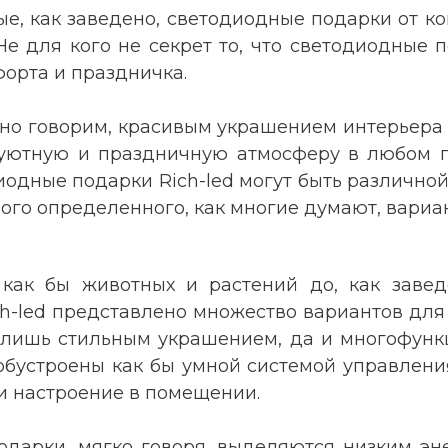
е, как заведено, светодиодные подарки от ком
е для кого не секрет то, что светодиодные по
орта и праздничка.
янно говорим, красивым украшением интерьера 
т, уютную и праздничную атмосферу в любом
диодные подарки Rich-led могут быть различно
ого определенного, как многие думают, вариа
 как бы животных и растений до, как заве
h-led представлено множество вариантов для 
 лишь стильным украшением, да и многофунк
 обустроены как бы умной системой управлени
 и настроение в помещении.
одарки, мягко говоря, выделяются низким э