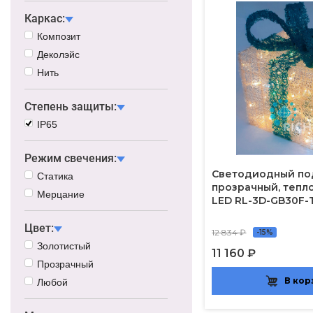
Каркас:
Композит
Деколэйс
Нить
Степень защиты:
IP65
Режим свечения:
Светодиодный под
Статика
прозрачный, тепл
Мерцание
LED RL-3D-GB30F
Цвет:
12 834 ₽
-15%
Золотистый
11 160 ₽
Прозрачный
В кор
Любой