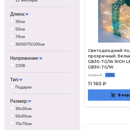
Длина:
30см
50см
70см
30/50/70/100см
Светодиодный под
прозрачный, белы
Напряжение:
GB30-TG/W RICH L
220В
GB30-TG/W
12 834 ₽
-15%
Тип:
11 160 ₽
Подарок
В кор
Размер:
30х30см
50х50см
70х70см