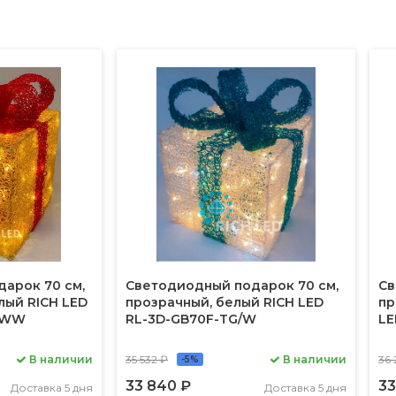
арок 70 см,
Светодиодный подарок 70 см,
Св
лый RICH LED
прозрачный, белый RICH LED
пр
R/WW
RL-3D-GB70F-TG/W
LE
В наличии
35 532 ₽
В наличии
36 
-5%
33 840 ₽
33
Доставка 5 дня
Доставка 5 дня