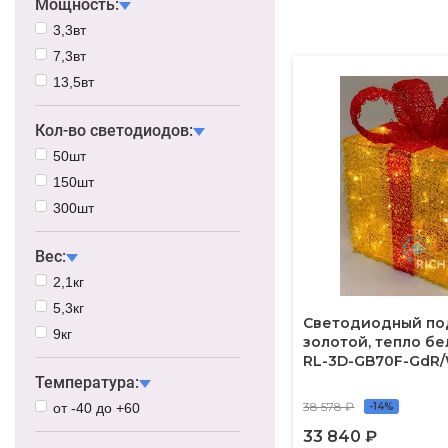
Мощность:
3,3вт
7,3вт
13,5вт
Кол-во светодиодов:
50шт
150шт
300шт
Вес:
2,1кг
5,3кг
Светодиодный под
9кг
золотой, тепло бе
RL-3D-GB70F-Gd
Температура:
38 578 ₽
от -40 до +60
-14%
33 840 ₽