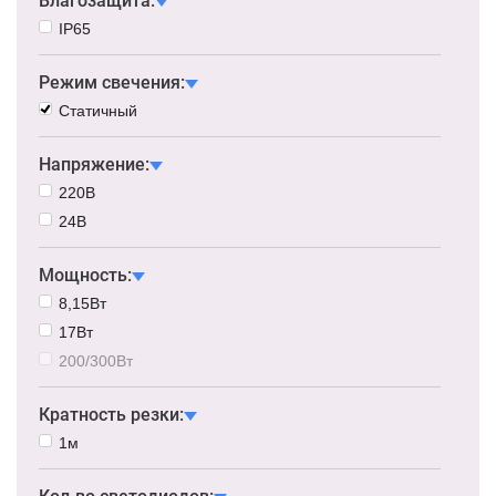
Влагозащита:
IP65
Режим свечения:
Статичный
Напряжение:
220В
24В
Мощность:
8,15Вт
17Вт
200/300Вт
Кратность резки:
1м