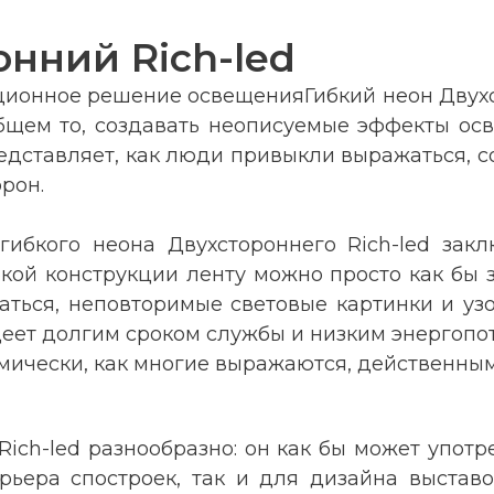
нний Rich-led
ационное решение освещенияГибкий неон Двухст
общем то, создавать неописуемые эффекты о
представляет, как люди привыкли выражаться, 
орон.
гибкого неона Двухстороннего Rich-led зак
бкой конструкции ленту можно просто как бы 
аться, неповторимые световые картинки и узо
деет долгим сроком службы и низким энергопот
мически, как многие выражаются, действенн
ich-led разнообразно: он как бы может употре
рьера спостроек, так и для дизайна выстав