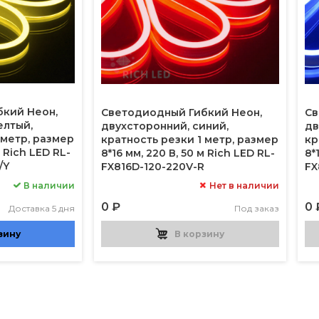
бкий Неон,
Светодиодный Гибкий Неон,
Св
елтый,
двухсторонний, синий,
дв
 метр, размер
кратность резки 1 метр, размер
кр
м Rich LED RL-
8*16 мм, 220 В, 50 м Rich LED RL-
8*
/Y
FX816D-120-220V-R
FX
Нет в наличии
В наличии
0 ₽
0 
Под заказ
Доставка 5 дня
В корзину
зину