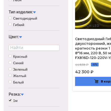
Тип изделия:
Светодиодный
Гибкий
Цвет:
Светодиодный Ги
двухсторонний, ж
кратность резки 1
8*16 мм, 220 В, 50 
Красный
FX816D-120-220V-Y
Синий
44 838 ₽
-6%
Зеленый
42 300 ₽
Желтый
В кор
Белый
Резка:
1м