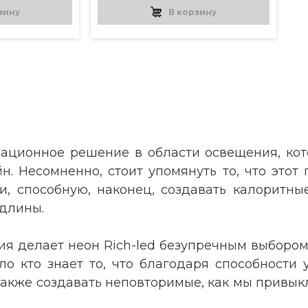
зину
В корзину
вационное решение в области освещения, кото
 Несомненно, стоит упомянуть то, что этот 
и, способную, наконец, создавать калоритн
длины.
ия делает неон Rich-led безупречным выбором 
ло кто знает то, что благодаря способности
 также создавать неповторимые, как мы привы