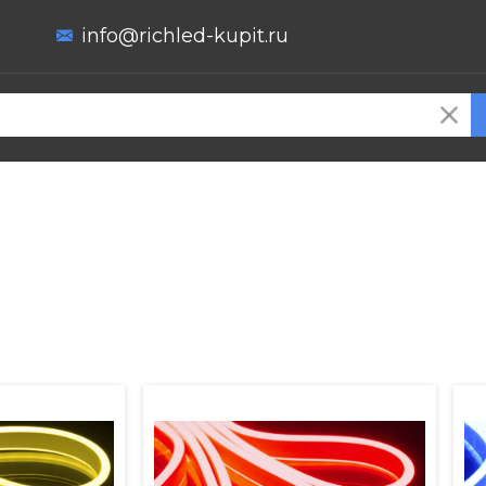
info@richled-kupit.ru