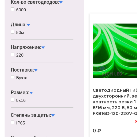
Кол-во светодиодов:
6000
Длина:
50м
Напряжение:
220
Поставка:
Бухта
Светодиодный Ги
Размер:
двухсторонний, з
8х16
кратность резки 1
8*16 мм, 220 В, 50 
FX816D-120-220V-
Степень защиты:
IP65
0 ₽