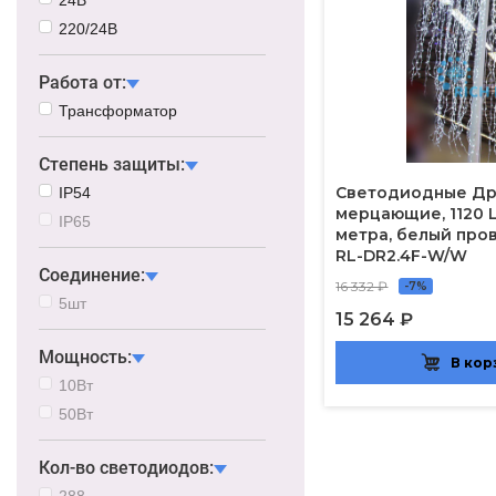
220/24В
Работа от:
Трансформатор
Степень защиты:
Светодиодные Др
IP54
мерцающие, 1120 L
IP65
метра, белый пров
RL-DR2.4F-W/W
Соединение:
16 332 ₽
-7%
5шт
15 264 ₽
Мощность:
В кор
10Вт
50Вт
Кол-во светодиодов:
288