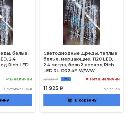
еды, белые,
Светодиодные Дреды, теплые
ED, 2.4
белые, мерцающие, 1120 LED,
од Rich LED
2.4 метра, белый провод Rich
LED RL-DR2.4F-W/WW
В наличии
12 998 ₽
Нет в наличии
-9%
11 925 ₽
Доставка 5 дня
Под заказ
зину
В корзину