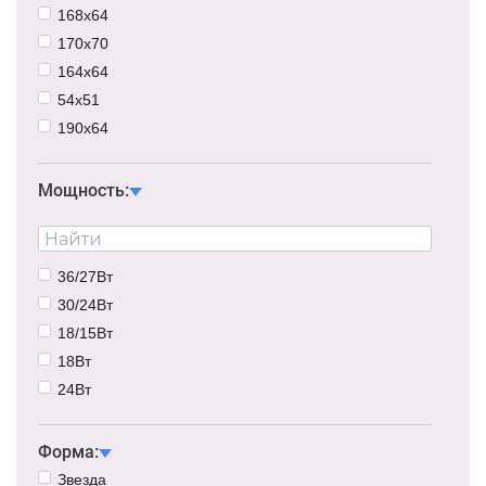
168х64
170х70
164х64
54х51
190х64
155х86
Мощность:
36/27Вт
30/24Вт
18/15Вт
18Вт
24Вт
30Вт
36Вт
Форма:
24/18Вт
Звезда