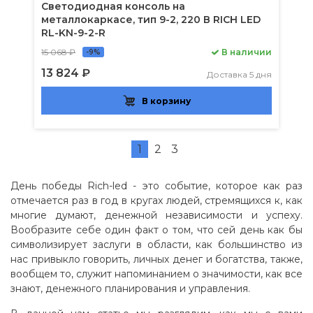
Светодиодная консоль на
металлокаркасе, тип 9-2, 220 В RICH LED
RL-KN-9-2-R
15 068 ₽
В наличии
-9%
13 824 ₽
Доставка 5 дня
В корзину
1
2
3
День победы Rich-led - это событие, которое как раз
отмечается раз в год в кругах людей, стремящихся к, как
многие думают, денежной независимости и успеху.
Вообразите себе один факт о том, что сей день как бы
символизирует заслуги в области, как большинство из
нас привыкло говорить, личных денег и богатства, также,
вообщем то, служит напоминанием о значимости, как все
знают, денежного планирования и управления.