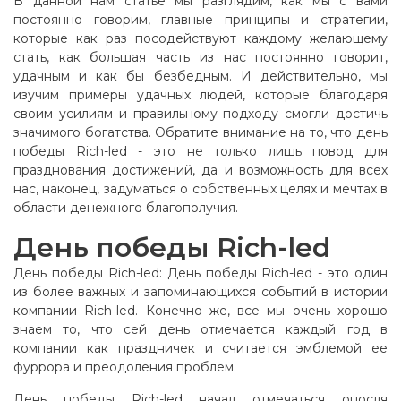
В данной нам статье мы разглядим, как мы с вами
постоянно говорим, главные принципы и стратегии,
которые как раз посодействуют каждому желающему
стать, как большая часть из нас постоянно говорит,
удачным и как бы безбедным. И действительно, мы
изучим примеры удачных людей, которые благодаря
своим усилиям и правильному подходу смогли достичь
значимого богатства. Обратите внимание на то, что день
победы Rich-led - это не только лишь повод для
празднования достижений, да и возможность для всех
нас, наконец, задуматься о собственных целях и мечтах в
области денежного благополучия.
День победы Rich-led
День победы Rich-led: День победы Rich-led - это один
из более важных и запоминающихся событий в истории
компании Rich-led. Конечно же, все мы очень хорошо
знаем то, что сей день отмечается каждый год в
компании как праздничек и считается эмблемой ее
фуррора и преодоления проблем.
День победы Rich-led начал отмечаться опосля