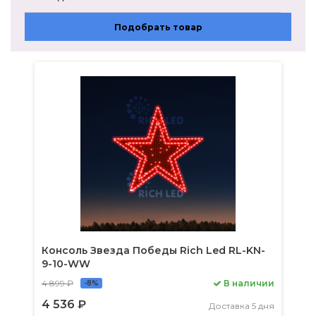
12/9Вт
Подобрать товар
9Вт
12Вт
15Вт
21Вт
27Вт
30/21Вт
Консоль Звезда Победы Rich Led RL-KN-
9-10-WW
4 899 ₽
В наличии
-8%
4 536 ₽
Доставка 5 дня