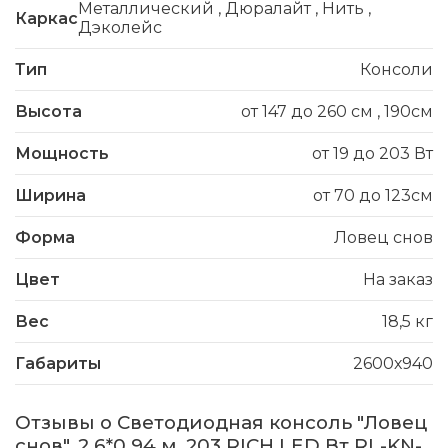
Металлический
,
Дюралайт
,
Нить
,
Каркас
Дэколейс
Тип
Консоли
Высота
от 147 до 260 см
,
190см
Мощность
от 19 до 203 Вт
Ширина
от 70 до 123см
Форма
Ловец снов
Цвет
На заказ
Вес
18,5 кг
Габариты
2600х940
Отзывы о Светодиодная консоль "Ловец
снов", 2.6*0.94 м, 203 RICH LED Вт RL-KN-