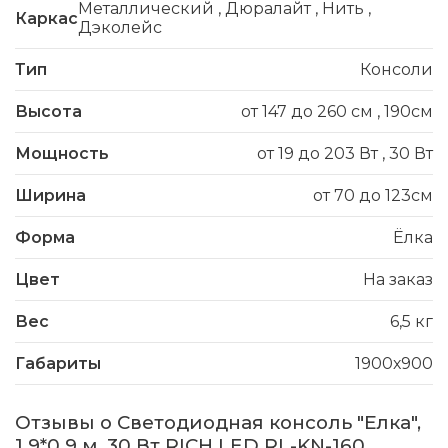
Металлический
,
Дюралайт
,
Нить
,
Каркас
Дэколейс
Тип
Консоли
Высота
от 147 до 260 см
,
190см
Мощность
от 19 до 203 Вт
,
30 Вт
Ширина
от 70 до 123см
Форма
Ёлка
Цвет
На заказ
Вес
6,5 кг
Габариты
1900х900
Отзывы о Светодиодная консоль "Елка",
1.9*0.9 м, 30 Вт RICH LED RL-KN-160