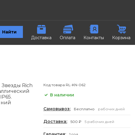
Найти
Доставка
Оплата
Контакты
Корзина
 Звезды Rich
Код товара
RL-KN-062
еталлический
В наличии
IP65.
иний
Самовывоз:
Бесплатно
рабочих дней
Доставка:
500 ₽
5 рабочих дней
Гарантия:
1 год