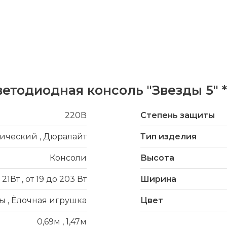
ветодиодная консоль "Звезды 5" 
220В
Степень защиты
лический
,
Дюралайт
Тип изделия
Консоли
Высота
21Вт
,
от 19 до 203 Вт
Ширина
ды
,
Ёлочная игрушка
Цвет
0,69м
,
1,47м