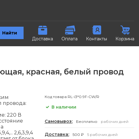
Найти
Доставка
Оплата
Контакты
Корзина
ающая, красная, белый провод
жим
Код товара
RL-i3*0.9F-CW/R
 провода:
В наличии
е: 220 В
сстояние
Самовывоз:
Бесплатно
рабочих дней
ма
,... 2,6,3,9,4
Доставка:
500 ₽
5 рабочих дней
тает от блока