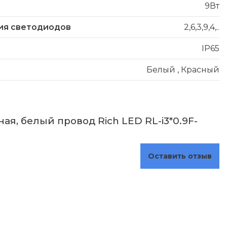
9Вт
ия светодиодов
2,6,3,9,4,..
IP65
Белый
,
Красный
я, белый провод Rich LED RL-i3*0.9F-
Оставить отзыв