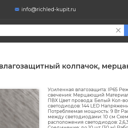
info@richled-kupit.ru
, влагозащитный колпачок, мерц
Усиленная влагозащита: IP65 Ре
свечения: Мерцающий Материал
ПВХ Цвет провода: Белый Кол-во
светодиодов: 144 LED Напряжени
Потребляемая мощность: 9 Вт Ра
между светодиодами: 10 см Схе
расположения светодиодов: 2,6,3,9,4
Соединение: до 10 шт (30 м) Рабо