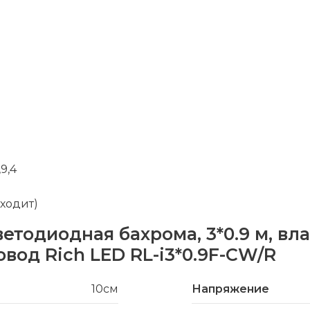
9,4
входит)
ветодиодная бахрома, 3*0.9 м, в
вод Rich LED RL-i3*0.9F-CW/R
10см
Напряжение