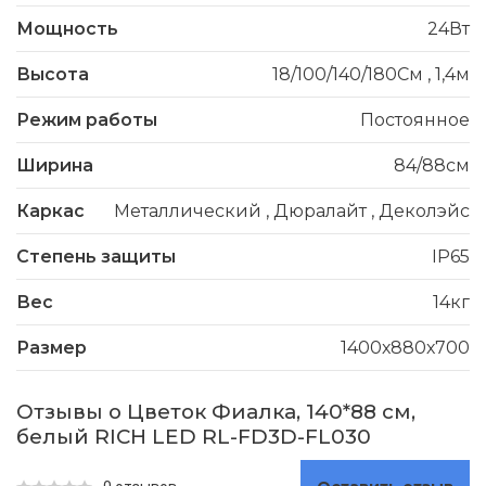
Мощность
24Вт
Высота
18/100/140/180См
,
1,4м
Режим работы
Постоянное
Ширина
84/88см
Каркас
Металлический
,
Дюралайт
,
Деколэйс
Степень защиты
IP65
Вес
14кг
Размер
1400х880х700
Отзывы о Цветок Фиалка, 140*88 см,
белый RICH LED RL-FD3D-FL030